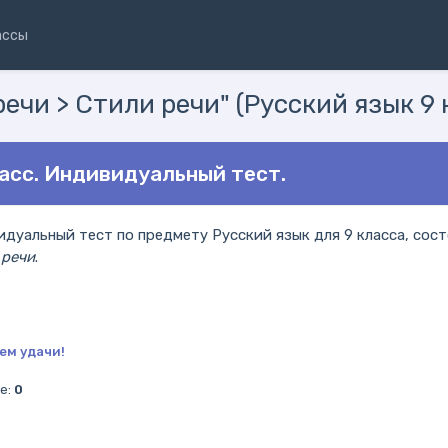
ассы
речи > Стили речи" (Русский язык 9 
ласс. Индивидуальный тест.
дуальный тест по предмету Русский язык для 9 класса, сост
 речи
.
ем удачи!
е:
0