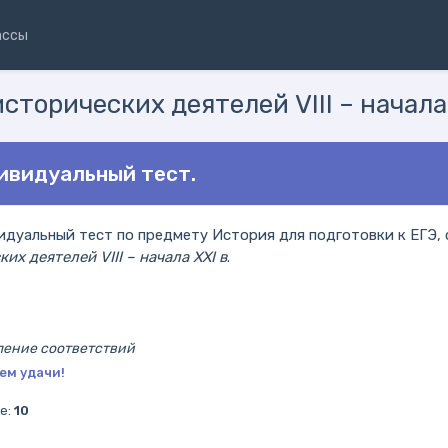
ассы
исторических деятелей VIII – начала
дивидуальный тест.
дуальный тест по предмету История для подготовки к ЕГЭ, 
их деятелей VIII – начала XXI в
.
ление соответствий
ем удачи!
е:
10