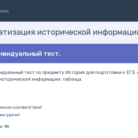
ассы
матизация исторической информации
дивидуальный тест.
дуальный тест по предмету История для подготовки к ЕГЭ, 
 исторической информации: таблица
.
ление соответствий
ем удачи!
е:
10